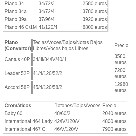
Piano 34
34/72/3
2580 euros
Piano 34a
34/72/4
3780 euros
Piano 39a
37/96/4
3920 euros
Piano 46 C/1M
41/120/4
6800 euros
Piano
Teclas/Voces/Bajos/Notas Bajos
Precio
(Convertor)
Libres/Voces bajos Libres
3580
Cantus 40P
34/III/84/IV/40/II
euros
7200
Leader 52P
41/4/120/52/2
euros
12980
Accord 58P
45/4/120/58/2
euros
Cromáticos
Botones/Bajos/Voces
Precio
Baby 60
48/60/2
2040 euros
International 464 Lady
42/IV/120/V
4800 euros
International 467 C
46/V/120/V
7900 euros