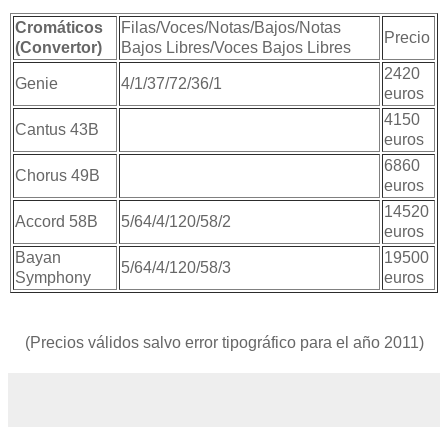
Cromáticos
Filas/Voces/Notas/Bajos/Notas
Precio
(Convertor)
Bajos Libres/Voces Bajos Libres
2420
Genie
4/1/37/72/36/1
euros
4150
Cantus 43B
euros
6860
Chorus 49B
euros
14520
Accord 58B
5/64/4/120/58/2
euros
Bayan
19500
5/64/4/120/58/3
Symphony
euros
(Precios válidos salvo error tipográfico para el año 2011)