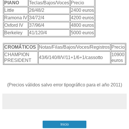
PIANO
Teclas/Bajos/Voces
Precio
Little
26/48/2
2400 euros
Ramona IV
34/72/4
4200 euros
Oxford IV
37/96/4
4800 euros
Berkeley
41/120/4
5000 euros
CROMÁTICOS
Notas/Filas/Bajos/Voces/Registros
Precio
CHAMPION
10900
43/6/140/II/V/11+1/6+1/cassotto
PRESIDENT
euros
(Precios válidos salvo error tipográfico para el año 2011)
Inicio